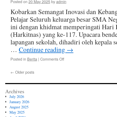
Posted on
20 May 2025
by
admin
Nusantara
dan
Kobarkan Semangat Inovasi dan Kebang
Dunia
Pelajar Seluruh keluarga besar SMA Ne
ini dengan khidmat memperingati Hari 
(Harkitnas) yang ke-117. Upacara bender
lapangan sekolah, dihadiri oleh kepala s
…
Continue reading
→
on
Posted in
Berita
|
Comments Off
Upacara
Peringatan
←
Older posts
Hari
Kebangkitan
Nasional
ke-
Archives
117
July 2026
January 2026
August 2025
May 2025