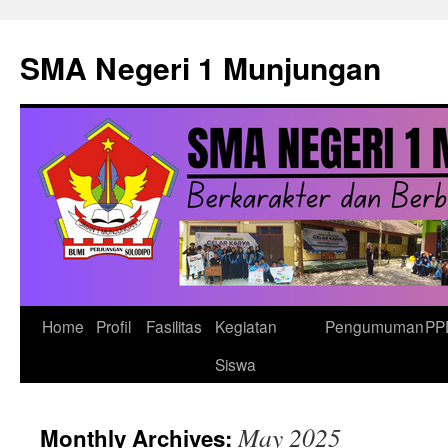
Skip
to
SMA Negeri 1 Munjungan
content
Home
Profil
Fasilitas
Kegiatan
Pengumuman
PP
Siswa
May 2025
Monthly Archives: