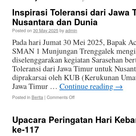
Inspirasi Toleransi dari Jawa 
Nusantara dan Dunia
Posted on
30 May 2025
by
admin
Pada hari Jumat 30 Mei 2025, Bapak A
SMAN 1 Munjungan Trenggalek mengiku
diselenggarakan kegiatan Sarasehan bert
Toleransi dari Jawa Timur untuk Nusan
diprakarsai oleh KUB (Kerukunan Umat
Jawa Timur …
Continue reading
→
on
Posted in
Berita
|
Comments Off
Inspirasi
Toleransi
dari
Upacara Peringatan Hari Keba
Jawa
ke-117
Timur
untuk