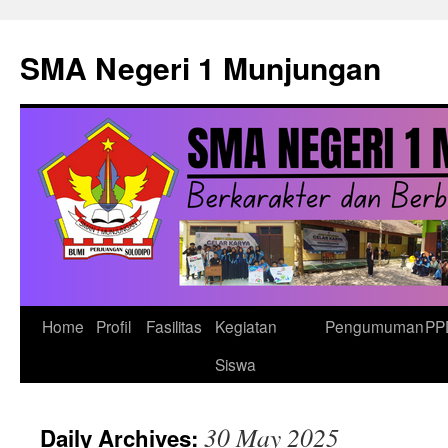
Skip
to
SMA Negeri 1 Munjungan
content
Home
Profil
Fasilitas
Kegiatan
Pengumuman
PP
Siswa
30 May 2025
Daily Archives: