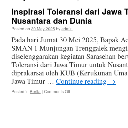
Inspirasi Toleransi dari Jawa 
Nusantara dan Dunia
Posted on
30 May 2025
by
admin
Pada hari Jumat 30 Mei 2025, Bapak A
SMAN 1 Munjungan Trenggalek mengiku
diselenggarakan kegiatan Sarasehan bert
Toleransi dari Jawa Timur untuk Nusan
diprakarsai oleh KUB (Kerukunan Umat
Jawa Timur …
Continue reading
→
on
Posted in
Berita
|
Comments Off
Inspirasi
Toleransi
dari
Jawa
Timur
untuk