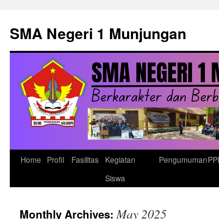
Skip
to
SMA Negeri 1 Munjungan
content
Home
Profil
Fasilitas
Kegiatan
Pengumuman
PP
Siswa
May 2025
Monthly Archives: