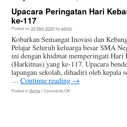
Upacara Peringatan Hari Keba
ke-117
Posted on
20 May 2025
by
admin
Kobarkan Semangat Inovasi dan Kebang
Pelajar Seluruh keluarga besar SMA Ne
ini dengan khidmat memperingati Hari 
(Harkitnas) yang ke-117. Upacara bender
lapangan sekolah, dihadiri oleh kepala s
…
Continue reading
→
on
Posted in
Berita
|
Comments Off
Upacara
Peringatan
Hari
Kebangkitan
Nasional
ke-