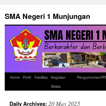
Skip
to
SMA Negeri 1 Munjungan
content
Home
Profil
Fasilitas
Kegiatan
Pengumuman
PP
Siswa
20 May 2025
Daily Archives: