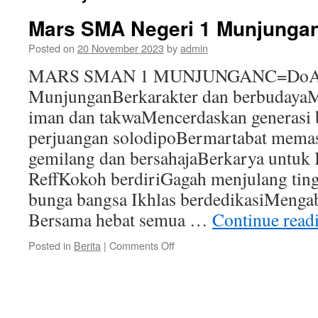
Mars SMA Negeri 1 Munjunga
Posted on
20 November 2023
by
admin
MARS SMAN 1 MUNJUNGANC=DoAnd
MunjunganBerkarakter dan berbudayaM
iman dan takwaMencerdaskan generasi
perjuangan solodipoBermartabat mema
gemilang dan bersahajaBerkarya untuk 
ReffKokoh berdiriGagah menjulang tin
bunga bangsa Ikhlas berdedikasiMenga
Bersama hebat semua …
Continue read
on
Posted in
Berita
|
Comments Off
Mars
SMA
Negeri
1
Munjungan