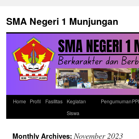
Skip
to
SMA Negeri 1 Munjungan
content
Home
Profil
Fasilitas
Kegiatan
Pengumuman
PP
Siswa
November 2023
Monthly Archives: