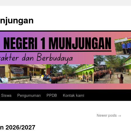
unjungan
n Siswa
Pengumuman
PPDB
Kontak kami
Newer posts
→
n 2026/2027