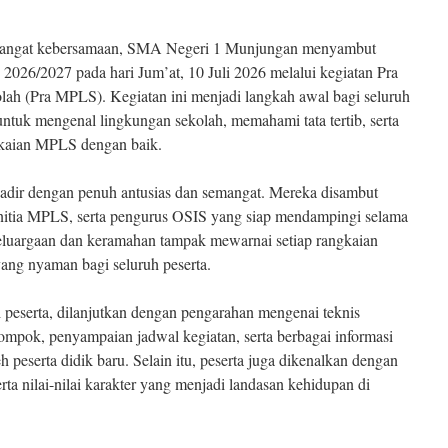
mangat kebersamaan, SMA Negeri 1 Munjungan menyambut
2026/2027 pada hari Jum’at, 10 Juli 2026 melalui kegiatan Pra
h (Pra MPLS). Kegiatan ini menjadi langkah awal bagi seluruh
uk mengenal lingkungan sekolah, memahami tata tertib, serta
gkaian MPLS dengan baik.
u hadir dengan penuh antusias dan semangat. Mereka disambut
anitia MPLS, serta pengurus OSIS yang siap mendampingi selama
eluargaan dan keramahan tampak mewarnai setiap rangkaian
ang nyaman bagi seluruh peserta.
 peserta, dilanjutkan dengan pengarahan mengenai teknis
pok, penyampaian jadwal kegiatan, serta berbagai informasi
h peserta didik baru. Selain itu, peserta juga dikenalkan dengan
serta nilai-nilai karakter yang menjadi landasan kehidupan di