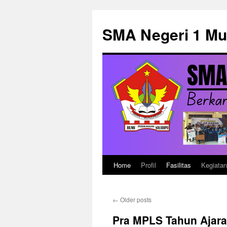
Skip
to
SMA Negeri 1 M
content
Home
Profil
Fasilitas
Kegiata
←
Older posts
Pra MPLS Tahun Ajara