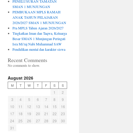
PENELUSURAN TAMATAN
SMAN 1 MUNJUNGAN
PEMBUKAAN MPLS RAMAH
ANAK TAHUN PELAJARAN
2026/2027 SMAN 1 MUNJUNGAN
Pra MPLS Tahun Ajaran 2026/2027
Tingkatkan Iman dan Taqwa, Keluarga
Besar SMAN 1 Munjungan Peringati
Isra Mi’raj Nabi Muhammad SAW
Pendidikan mental dan karakter siswa
Recent Comments
No comments to show.
August 2026
M
T
W
T
F
S
S
1
2
3
4
5
6
7
8
9
10
11
12
13
14
15
16
17
18
19
20
21
22
23
24
25
26
27
28
29
30
31